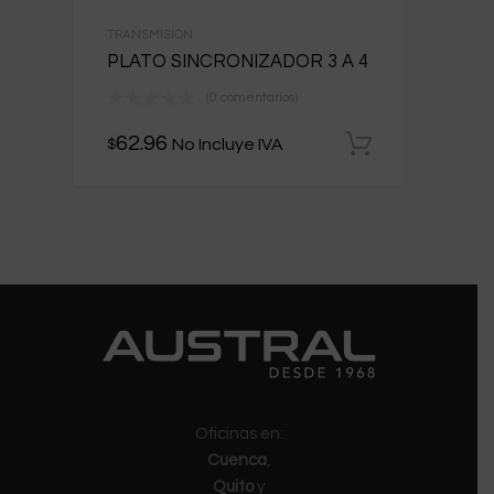
TRANSMISION
PLATO SINCRONIZADOR 3 A 4
(0 comentarios)
62.96
No Incluye IVA
$
Añadir al 
Oficinas en:
Cuenca
,
Quito
y