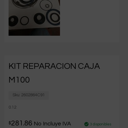
KIT REPARACION CAJA
M100
Sku:
2602864C91
0.12
281.86
$
No Incluye IVA
3 disponibles