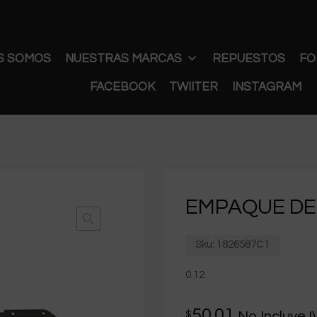
S SOMOS
NUESTRAS MARCAS
REPUESTOS
FO
FACEBOOK
TWIITER
INSTAGRAM
EMPAQUE DE
Sku:
1826587C1
0.12
50.01
$
No Incluye I