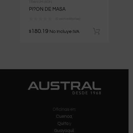
TRANSMISION
PI?ON DE MASA
(0 comentarios)
180.19
No Incluye IVA
$
Añadir al 
Oficinas en:
Cuenca
,
Quito
y
Guayaquil
.