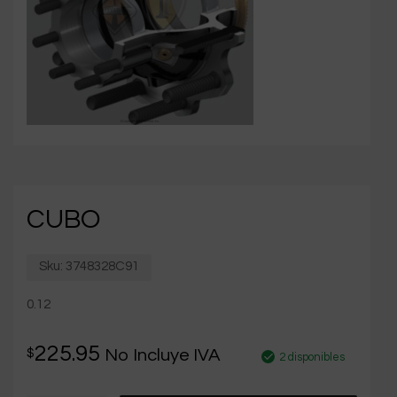
CUBO
Sku:
3748328C91
0.12
225.95
$
No Incluye IVA
2 disponibles