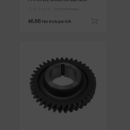
(0 comentarios)
6.86
No Incluye IVA
$
Añadir al 