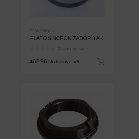
TRANSMISION
PLATO SINCRONIZADOR 3 A 4
(0 comentarios)
62.96
No Incluye IVA
$
Añadir al 