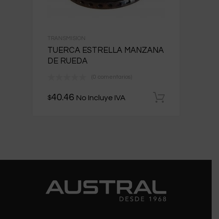
TRANSMISION
TUERCA ESTRELLA MANZANA
DE RUEDA
(0 comentarios)
40.46
No Incluye IVA
$
Añadir al 