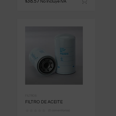
38.57
No Incluye IVA
$
Añadir al 
FILTROS
FILTRO DE ACEITE
(0 comentarios)