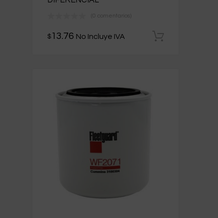
(0 comentarios)
13.76
No Incluye IVA
$
Añadir al 