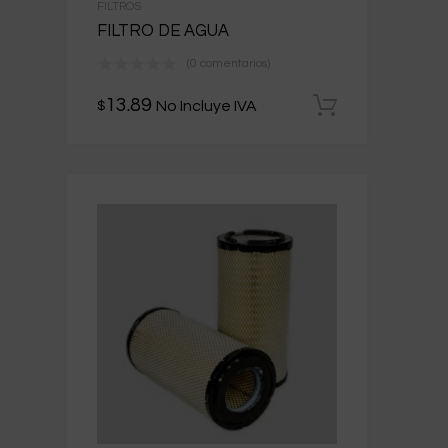
FILTROS
FILTRO DE AGUA
(0 comentarios)
13.89
No Incluye IVA
$
Añadir al 