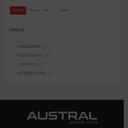
Filtrar
Precio:
$0
—
$190
MARCA
DONALDSON
21
FLEETGUARD
34
FLEETRITE
2
INTERNATIONAL
4