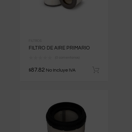
FILTROS
FILTRO DE AIRE PRIMARIO
(0 comentarios)
87.82
No Incluye IVA
$
Añadir al 