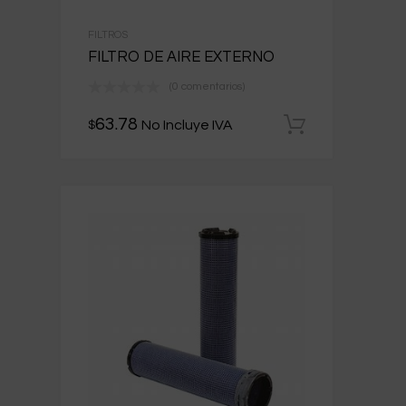
FILTROS
FILTRO DE AIRE EXTERNO
(0 comentarios)
63.78
No Incluye IVA
$
Añadir al 