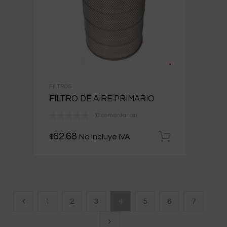
FILTROS
FILTRO DE AIRE PRIMARIO
(0 comentarios)
62.68
No Incluye IVA
$
Añadir al 
1
2
3
4
5
6
7